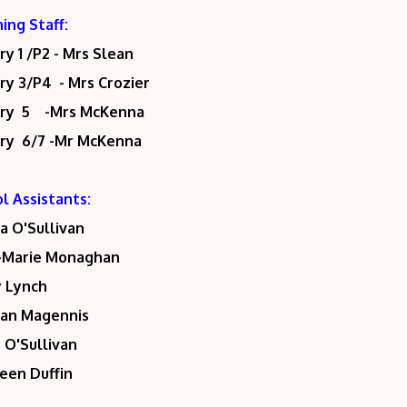
ing Staff:
ry 1 /P2 - Mrs Slean
ry 3/P4 - Mrs Crozier
ary 5 -Mrs McKenna
ry 6/7 -Mr McKenna
l Assistants:
a O'Sullivan
-Marie Monaghan
y Lynch
han Magennis
 O'Sullivan
een Duffin